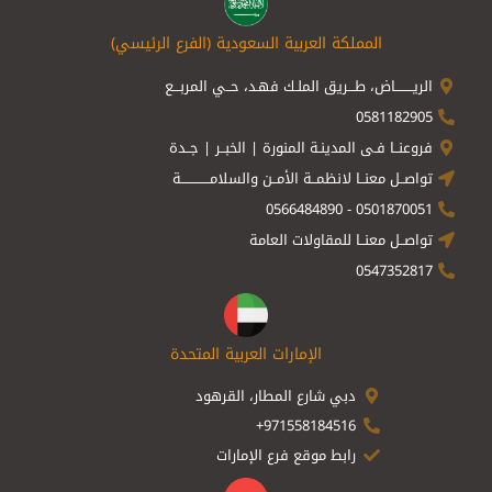
المملكة العربية السعودية (الفرع الرئيسي)
الريــــــــاض، طـــريق الملـك فهـد، حــي المربـــع
0581182905
فروعنــا فـى المدينـة المنورة | الخبــر | جــدة
تواصــل معنــا لانظمــة الأمــن والسلامـــــــــــــة
0501870051 - 0566484890
تواصــل معنــا للمقاولات العامة
0547352817
الإمارات العربية المتحدة
دبي شارع المطار، القرهود
971558184516+
رابط موقع فرع الإمارات