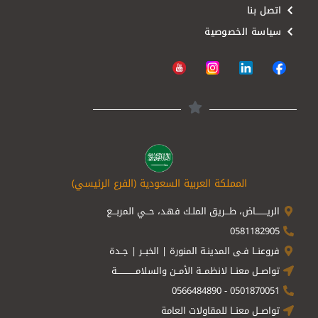
اتصل بنا
سياسة الخصوصية
المملكة العربية السعودية (الفرع الرئيسي)
الريــــــــاض، طـــريق الملـك فهـد، حــي المربـــع
0581182905
فروعنــا فـى المدينـة المنورة | الخبــر | جــدة
تواصــل معنــا لانظمــة الأمــن والسلامـــــــــــــة
0501870051 - 0566484890
تواصــل معنــا للمقاولات العامة