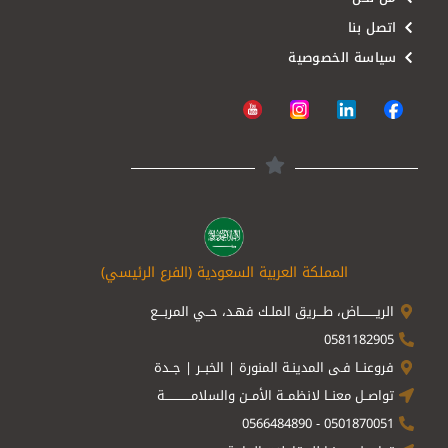
اتصل بنا
سياسة الخصوصية
المملكة العربية السعودية (الفرع الرئيسي)
الريــــــــاض، طـــريق الملـك فهـد، حــي المربـــع
0581182905
فروعنــا فـى المدينـة المنورة | الخبــر | جــدة
تواصــل معنــا لانظمــة الأمــن والسلامـــــــــــــة
0501870051 - 0566484890